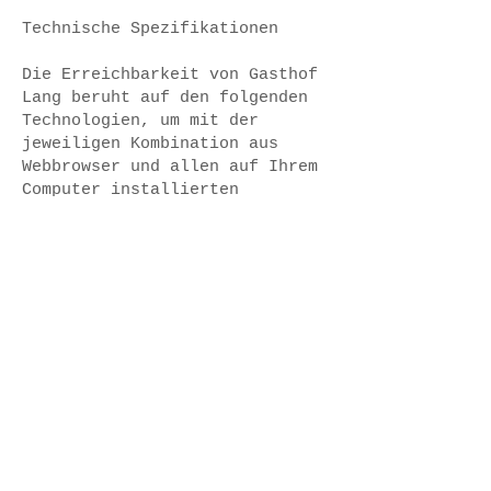
Technische Spezifikationen
Die Erreichbarkeit von Gasthof
Lang beruht auf den folgenden
Technologien, um mit der
jeweiligen Kombination aus
Webbrowser und allen auf Ihrem
Computer installierten
unterstützenden Technologien
oder Plugins zu funktionieren:
HTML
Die Einhaltung der verwendeten
Barrierefreiheitsstandards wird
durch diese Technologien
gewährleistet.
Datum
Diese Erklärung wurde am 16.
Oktober 2024 mit dem W3C