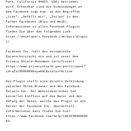
Park, California 94025, USA) betrieben
wird. Erkennbar sind die Einbindungen an
dem Facebook-Logo bzw. an den Begriffen
„Like“, „Gefällt mir“, „Teilen“ in den
Farben Facebooks (Blau und Weiß).
Informationen zu allen Facebook-Plugins
finden Sie über den folgenden Link:
https://developers.facebook.com/docs/plugin
s/
Facebook Inc. hält das europäische
Datenschutzrecht ein und ist unter dem
Privacy-Shield-Abkommen zertifiziert:
https://www.privacyshield.gov/participant?
id=a2zt0000000GnywAAC&status=Active
Das Plugin stellt eine direkte Verbindung
zwischen Ihrem Browser und den Facebook-
Servern her. Der Websitebetreiber hat
keinerlei Einfluss auf die Natur und den
Umfang der Daten, welche das Plugin an die
Server der Facebook Inc. übermittelt.
Informationen dazu finden Sie hier:
https://www.facebook.com/help/1863256680850
84