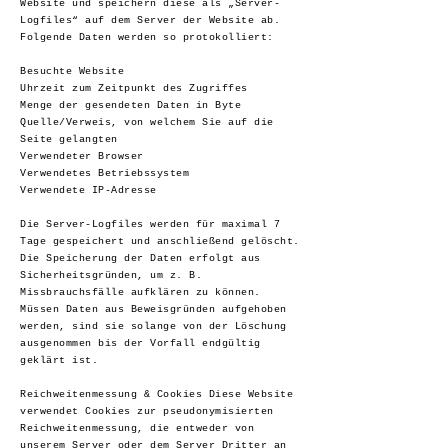
Website und speichern diese als „Server-
Logfiles“ auf dem Server der Website ab.
Folgende Daten werden so protokolliert:
Besuchte Website
Uhrzeit zum Zeitpunkt des Zugriffes
Menge der gesendeten Daten in Byte
Quelle/Verweis, von welchem Sie auf die
Seite gelangten
Verwendeter Browser
Verwendetes Betriebssystem
Verwendete IP-Adresse
Die Server-Logfiles werden für maximal 7
Tage gespeichert und anschließend gelöscht.
Die Speicherung der Daten erfolgt aus
Sicherheitsgründen, um z. B.
Missbrauchsfälle aufklären zu können.
Müssen Daten aus Beweisgründen aufgehoben
werden, sind sie solange von der Löschung
ausgenommen bis der Vorfall endgültig
geklärt ist.
Reichweitenmessung & Cookies Diese Website
verwendet Cookies zur pseudonymisierten
Reichweitenmessung, die entweder von
unserem Server oder dem Server Dritter an