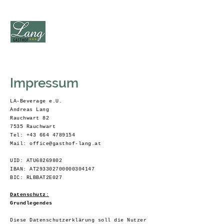
Impressum
LA-Beverage e.U.
Andreas Lang
Rauchwart 82
7535 Rauchwart
Tel:
+43 664 4789154
Mail:
office@gasthof-lang.at
UID: ATU68269802
IBAN: AT293302700000304147
BIC: RLBBAT2E027
Datenschutz:
Grundlegendes
Diese Datenschutzerklärung soll die Nutzer