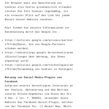
Ihr Browser muss die Speicherung von
Cookies also hierzu grundsätzlich erlauben.
Löschen Sie Ihre Cookies regelmäßig, ist
ein erneuter Klick auf den Link bei jedem
Besuch dieser Website vonnöten.
Hier finden Sie weitere Informationen zur
Datennutzung durch die Google Inc.:
https://policies.google.com/privacy/partner
s?hl=de(Daten,
die von Google-Partnern
erhoben werden)
https://adssettings.google.de/authenticated
(Einstellungen
über Werbung, die Ihnen
angezeigt wird)
https://policies.google.com/technologies/ad
s?hl=de(Verwendung
von Cookies in Anzeigen)
Nutzung von Social-Media-Plugins von
Facebook
Aufgrund unseres berechtigten Interesses an
der Analyse, Optimierung und dem Betrieb
unseres Online-Angebotes (im Sinne des Art.
6 Abs. 1 lit. f. DSGVO), verwendet diese
Website das Facebook-Social-Plugin, welches
von der Facebook Inc. (1 Hacker Way, Menlo