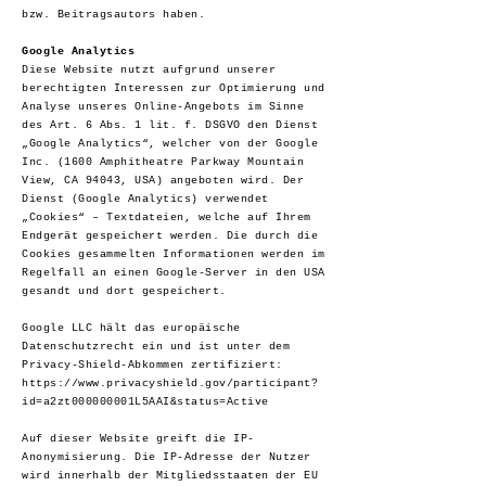
bzw. Beitragsautors haben.
Google Analytics
Diese Website nutzt aufgrund unserer
berechtigten Interessen zur Optimierung und
Analyse unseres Online-Angebots im Sinne
des Art. 6 Abs. 1 lit. f. DSGVO den Dienst
„Google Analytics“, welcher von der Google
Inc. (1600 Amphitheatre Parkway Mountain
View, CA 94043, USA) angeboten wird. Der
Dienst (Google Analytics) verwendet
„Cookies“ – Textdateien, welche auf Ihrem
Endgerät gespeichert werden. Die durch die
Cookies gesammelten Informationen werden im
Regelfall an einen Google-Server in den USA
gesandt und dort gespeichert.
Google LLC hält das europäische
Datenschutzrecht ein und ist unter dem
Privacy-Shield-Abkommen zertifiziert:
https://www.privacyshield.gov/participant?
id=a2zt000000001L5AAI&status=Active
Auf dieser Website greift die IP-
Anonymisierung. Die IP-Adresse der Nutzer
wird innerhalb der Mitgliedsstaaten der EU