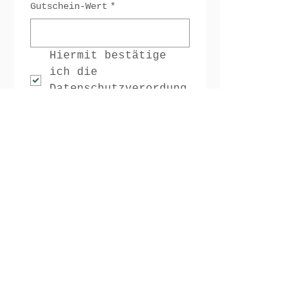
Gutschein-Wert
*
Hiermit bestätige 
ich die 
Datenschutzverordung
*
Bestellen
Gasthof Lang
Rauchwart 82
7535 Rauchwart
Mail:
office@gasthof-lang.at
Tel.:
+43 664 4789154
Öffnungszeiten